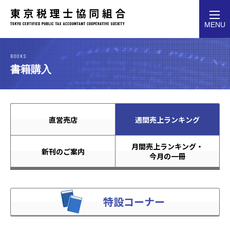
toggl
MENU
navig
BOOKS
書籍購入
直営売店
週間売上ランキング
月間売上ランキング・
新刊のご案内
今月の一冊
特設コーナー