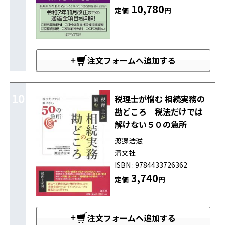
10,780
定価
円
注文フォームへ追加する
10
税理士が悩む 相続実務の
勘どころ 税法だけでは
解けない５０の急所
渡邊浩滋
清文社
ISBN : 9784433726362
3,740
定価
円
注文フォームへ追加する