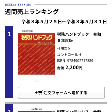
WEEKLY RANKING
週間売上ランキング
令和８年５月２５日～令和８年５月３１日
1
税務ハンドブック 令和
８年度版
杉田宗久
コントロール社
ISBN : 9784902717389
2,200
定価
円
注文フォームへ追加する
2
税務インデックス 令和