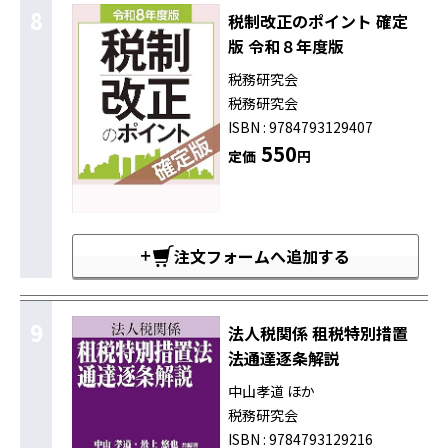
8
税制改正のポイント 確定
版 令和８年度版
税務研究会
税務研究会
ISBN : 9784793129407
550
定価
円
注文フォームへ追加する
9
法人税関係 租税特別措置
法通達逐条解説
中山孝道 ほか
税務研究会
ISBN : 9784793129216