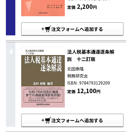
2,200
定価
円
注文フォームへ追加する
4
法人税基本通達逐条解
説 十二訂版
北田泰隆
税務研究会
ISBN : 9784793129209
12,100
定価
円
注文フォームへ追加する