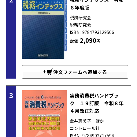
８年度版
税務研究会
税務研究会
ISBN : 9784793129506
2,090
定価
円
注文フォームへ追加する
3
実務消費税ハンドブッ
ク １９訂版 令和８年
４月改正対応
金井恵美子 ほか
コントロール社
ISBN : 9784902717594