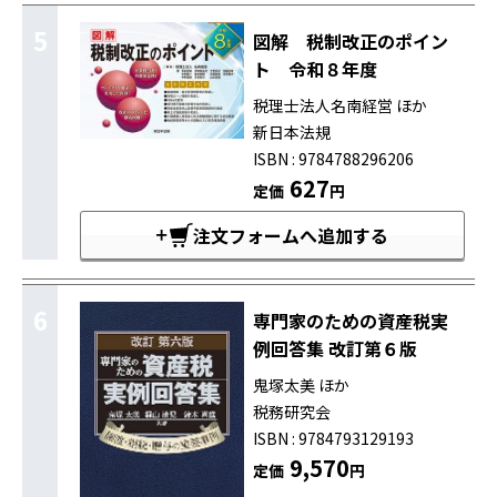
5
図解 税制改正のポイン
ト 令和８年度
税理士法人名南経営 ほか
新日本法規
ISBN : 9784788296206
627
定価
円
注文フォームへ追加する
6
専門家のための資産税実
例回答集 改訂第６版
鬼塚太美 ほか
税務研究会
ISBN : 9784793129193
9,570
定価
円