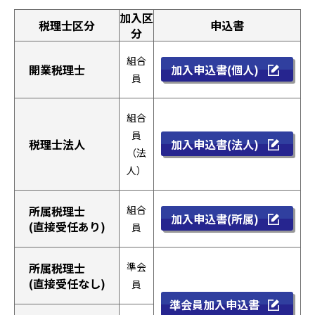
加入区
税理士区分
申込書
分
組合
加入申込書(個人)
開業税理士
員
組合
員
加入申込書(法人)
税理士法人
（法
人）
所属税理士
組合
加入申込書(所属)
(直接受任あり)
員
所属税理士
準会
(直接受任なし)
員
準会員加入申込書