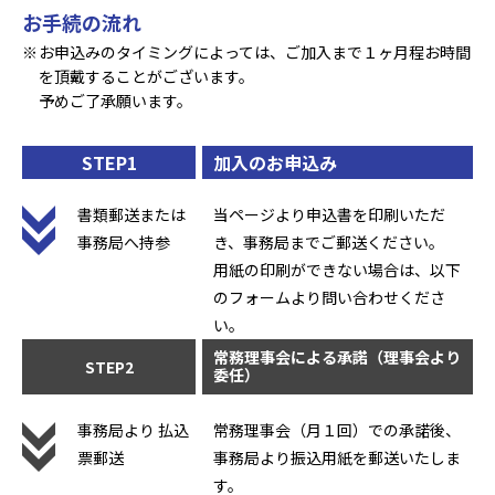
お手続の流れ
お申込みのタイミングによっては、ご加入まで１ヶ月程お時間
を頂戴することがございます。
予めご了承願います。
STEP1
加入のお申込み
書類郵送または
当ページより申込書を印刷いただ
事務局へ持参
き、事務局までご郵送ください。
用紙の印刷ができない場合は、以下
のフォームより問い合わせくださ
い。
常務理事会による承諾（理事会より
STEP2
委任）
事務局より
払込
常務理事会（月１回）での承諾後、
票郵送
事務局より振込用紙を郵送いたしま
す。