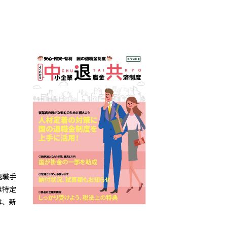
退職手
は特定
は、新