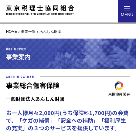
toggl
MENU
navig
HOME
>
事業一覧
>
あんしん財団
BUSINESSES
事業案内
ANSHIN ZAIDAN
事業総合傷害保険
東税協共栄会
一般財団法人あんしん財団
お一人様月々2,000円(うち保険料1,700円)の会費
で、「ケガの補償」「安全への補助」「福利厚生
の充実」の３つのサービスを提供しています。