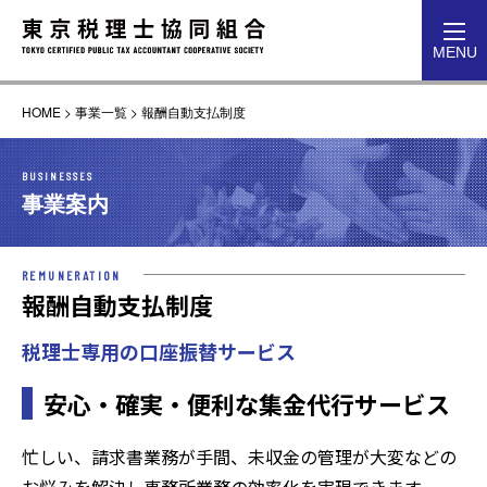
toggl
MENU
navig
HOME
>
事業一覧
>
報酬自動支払制度
BUSINESSES
事業案内
REMUNERATION
報酬自動支払制度
税理士専用の口座振替サービス
安心・確実・便利な集金代行サービス
忙しい、請求書業務が手間、未収金の管理が大変などの