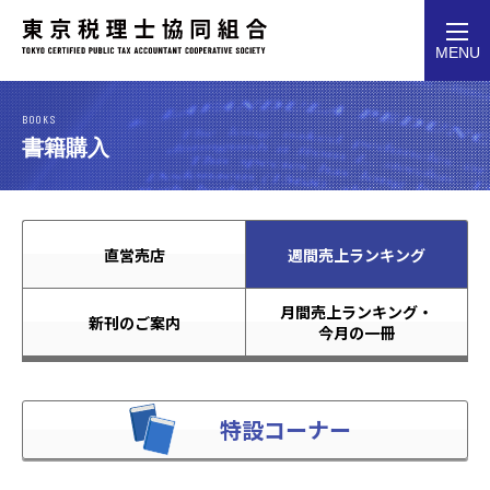
toggl
MENU
navig
BOOKS
書籍購入
直営売店
週間売上ランキング
月間売上ランキング・
新刊のご案内
今月の一冊
特設コーナー