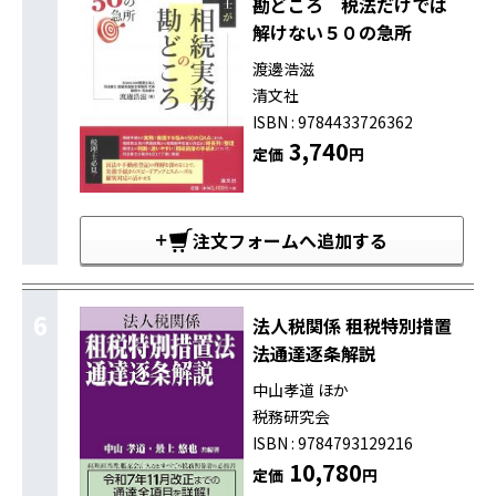
勘どころ 税法だけでは
解けない５０の急所
渡邊浩滋
清文社
ISBN : 9784433726362
3,740
定価
円
注文フォームへ追加する
6
法人税関係 租税特別措置
法通達逐条解説
中山孝道 ほか
税務研究会
ISBN : 9784793129216
10,780
定価
円