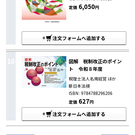
6,050
定価
円
注文フォームへ追加する
10
図解 税制改正のポイン
ト 令和８年度
税理士法人名南経営 ほか
新日本法規
ISBN : 9784788296206
627
定価
円
注文フォームへ追加する