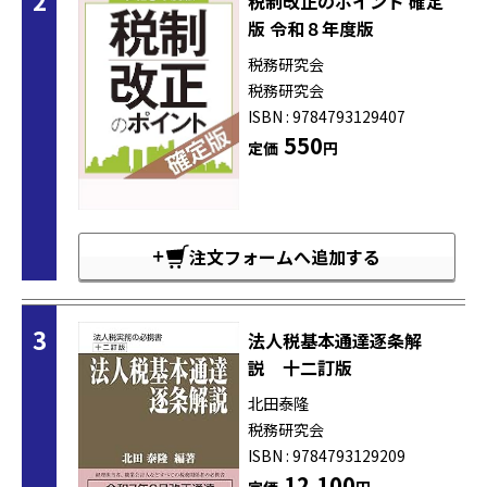
2
税制改正のポイント 確定
版 令和８年度版
税務研究会
税務研究会
ISBN : 9784793129407
550
定価
円
注文フォームへ追加する
3
法人税基本通達逐条解
説 十二訂版
北田泰隆
税務研究会
ISBN : 9784793129209
12,100
定価
円