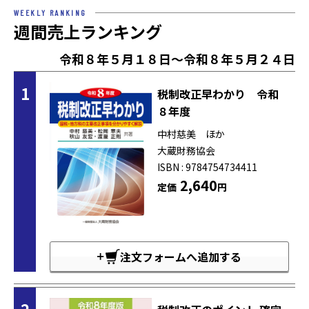
WEEKLY RANKING
週間売上ランキング
令和８年５月１８日～令和８年５月２４日
1
税制改正早わかり 令和
８年度
中村慈美 ほか
大蔵財務協会
ISBN : 9784754734411
2,640
定価
円
注文フォームへ追加する