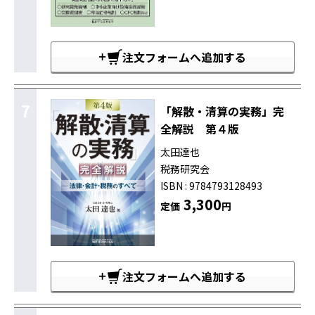
注文フォームへ追加する
7
「解散・清算の実務」完
全解説 第４版
太田達也
税務研究会
ISBN : 9784793128493
3,300
定価
円
注文フォームへ追加する