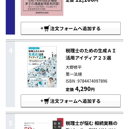
注文フォームへ追加する
4
税理士のための生成ＡＩ
活用アイディア２３選
大野修平
第一法規
ISBN : 9784474097896
4,290
定価
円
注文フォームへ追加する
5
税理士が悩む 相続実務の