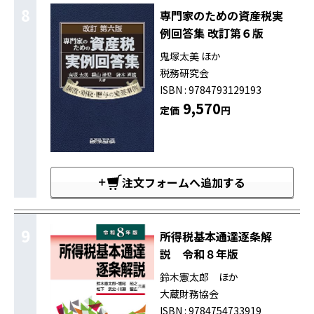
8
専門家のための資産税実
例回答集 改訂第６版
鬼塚太美 ほか
税務研究会
ISBN : 9784793129193
9,570
定価
円
注文フォームへ追加する
9
所得税基本通達逐条解
説 令和８年版
鈴木憲太郎 ほか
大蔵財務協会
ISBN : 9784754733919