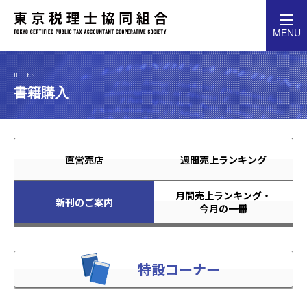
toggl
MENU
navig
BOOKS
書籍購入
直営売店
週間売上ランキング
月間売上ランキング・
新刊のご案内
今月の一冊
特設コーナー