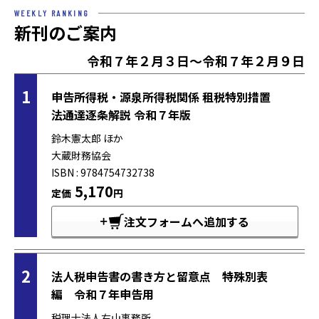
WEEKLY RANKING
新刊のご案内
令和７年２月３日～令和７年２月９日
1
申告所得税・源泉所得税関係 租税特別措置
法通達逐条解説 令和７年版
鈴木憲太郎 ほか
大蔵財務協会
ISBN : 9784754732738
5,170
定価
円
注文フォームへ追加する
2
法人税申告書の書き方と留意点 特殊別表
編 令和７年申告用
税理士法人右山事務所