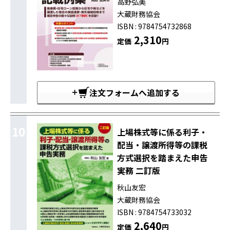
高野弘美
大蔵財務協会
ISBN : 9784754732868
2,310
定価
円
注文フォームへ追加する
10
上場株式等に係る利子・
配当・譲渡所得等の課税
方式選択を踏まえた申告
実務 二訂版
秋山友宏
大蔵財務協会
ISBN : 9784754733032
2,640
定価
円