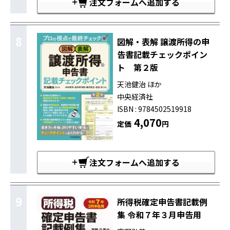
注文フォームへ追加する
8
図解・表解 譲渡所得の申
告書記載チェックポイン
ト 第２版
天池健治 ほか
中央経済社
ISBN : 9784502519918
4,070
定価
円
注文フォームへ追加する
9
所得税確定申告書記載例
集 令和７年３月申告用