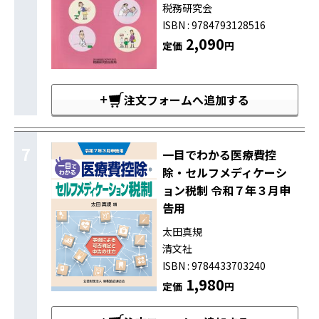
税務研究会
ISBN : 9784793128516
2,090
定価
円
注文フォームへ追加する
7
一目でわかる医療費控
除・セルフメディケーシ
ョン税制 令和７年３月申
告用
太田真規
清文社
ISBN : 9784433703240
1,980
定価
円