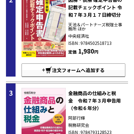
記載チェックポイント 令
和７年３月１７日締切分
天池＆パートナーズ税理士事
務所 ほか
中央経済社
ISBN : 9784502518713
1,980
定価
円
注文フォームへ追加する
3
金融商品の仕組みと税
金 令和７年３月申告用
（令和６年分）
阿部行輝
税務研究会
ISBN : 9784793128523