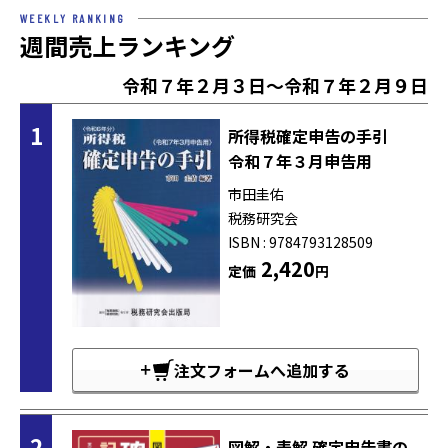
WEEKLY RANKING
週間売上ランキング
令和７年２月３日～令和７年２月９日
1
所得税確定申告の手引
令和７年３月申告用
市田圭佑
税務研究会
ISBN : 9784793128509
2,420
定価
円
注文フォームへ追加する
2
図解・表解 確定申告書の