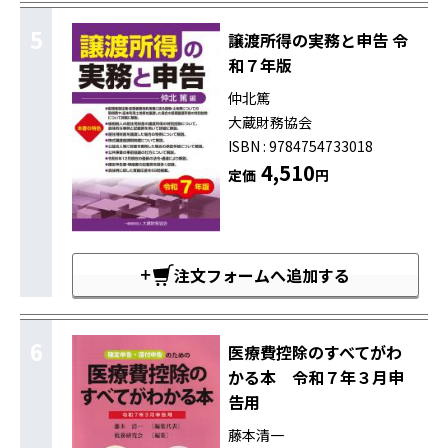
5
譲渡所得の実務と申告 令
和７年版
仲北篤
大蔵財務協会
ISBN : 9784754733018
4,510
定価
円
注文フォームへ追加する
6
医療費控除のすべてがわ
かる本 令和７年３月申
告用
藤本清一