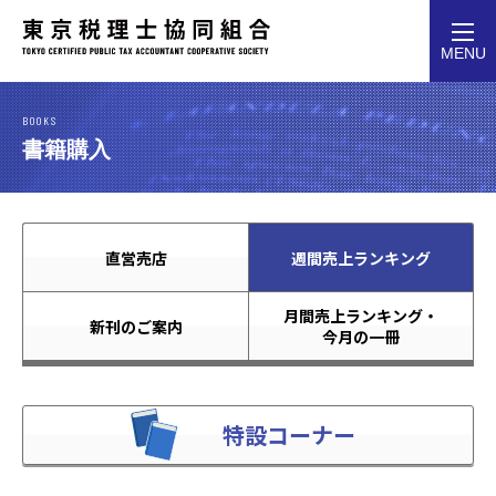
toggl
MENU
navig
BOOKS
書籍購入
直営売店
週間売上ランキング
月間売上ランキング・
新刊のご案内
今月の一冊
特設コーナー