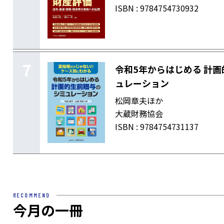
ISBN : 9784754730932
7
令和5年からはじめる 計
ュレーション
松岡章夫ほか
大蔵財務協会
ISBN : 9784754731137
RECOMMEND
今月の一冊