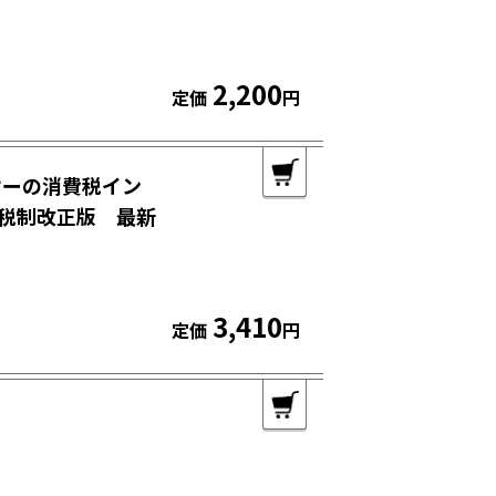
2,200
定価
円
オーの消費税イン
税制改正版 最新
3,410
定価
円