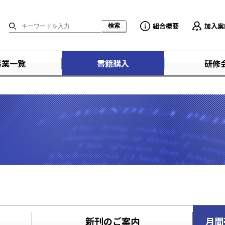
組合概要
加入案
事業一覧
書籍購入
研修
新刊のご案内
月間