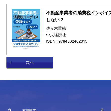
不動産事業者の消費税インボイ
しない？
佐々木重徳
中央経済社
ISBN : 9784502462313
次へ
直営売店