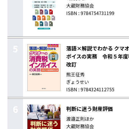
大蔵財務協会
ISBN : 9784754731199
5
落語×解説でわかる クマ
ボイスの実務 令和５年度
改訂
熊王征秀
ぎょうせい
ISBN : 9784324112755
6
判断に迷う財産評価
渡邉正則ほか
大蔵財務協会