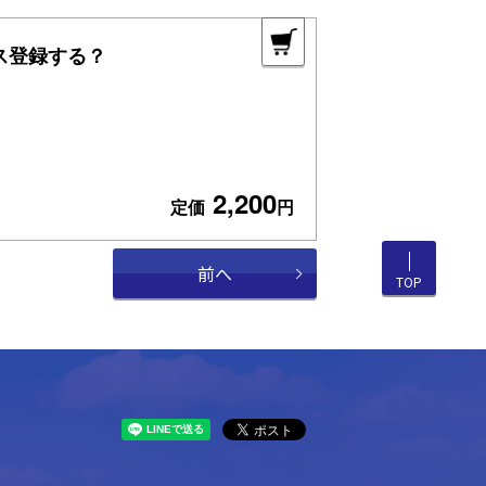
ス登録する？
2,200
定価
円
前へ
TOP