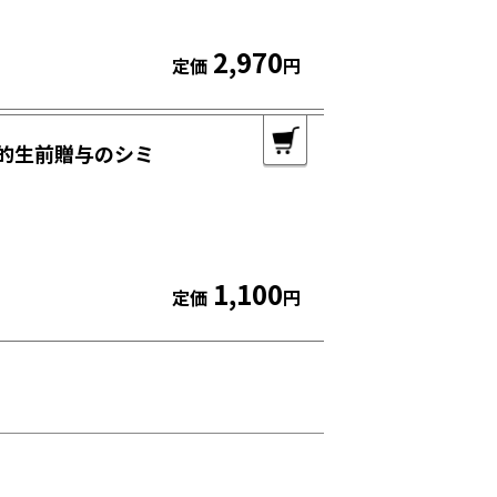
2,970
定価
円
画的生前贈与のシミ
1,100
定価
円