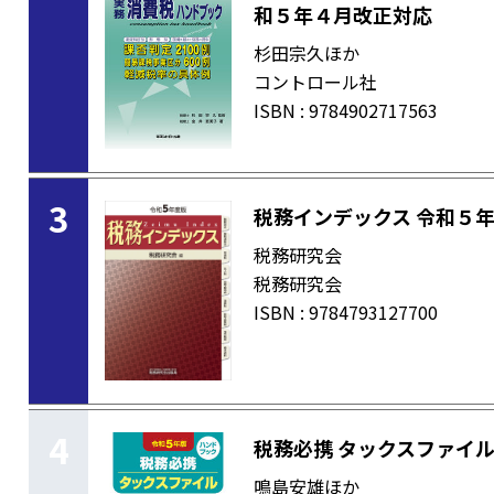
和５年４月改正対応
杉田宗久ほか
コントロール社
ISBN : 9784902717563
3
税務インデックス 令和５
税務研究会
税務研究会
ISBN : 9784793127700
4
税務必携 タックスファイル
鳴島安雄ほか