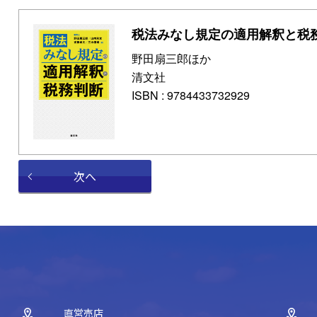
税法みなし規定の適用解釈と税
野田扇三郎ほか
清文社
ISBN : 9784433732929
次へ
直営売店