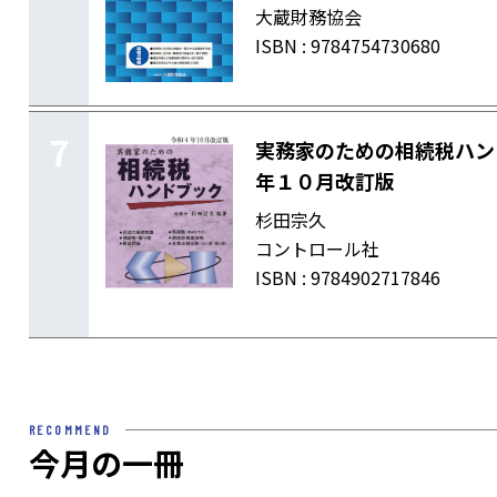
大蔵財務協会
ISBN : 9784754730680
7
実務家のための相続税ハン
年１０月改訂版
杉田宗久
コントロール社
ISBN : 9784902717846
RECOMMEND
今月の一冊