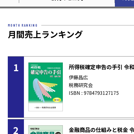
MONTH RANKING
月間売上ランキング
1
所得税確定申告の手引 令
伊藤昌広
税務研究会
ISBN : 9784793127175
2
金融商品の仕組みと税金 