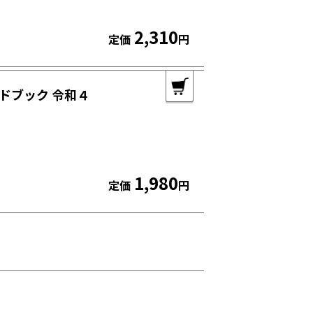
2,310
定価
円
ドブック 令和４
1,980
定価
円