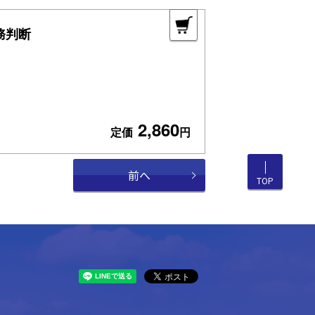
務判断
2,860
定価
円
前へ
TOP