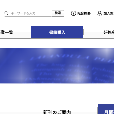
組合概要
加入案
事業一覧
書籍購入
研修
新刊のご案内
月間