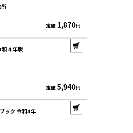
務所
1,870
定価
円
令和４年版
5,940
定価
円
ブック 令和4年