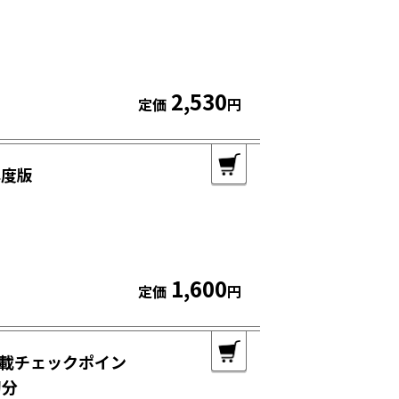
2,530
定価
円
年度版
1,600
定価
円
載チェックポイン
切分