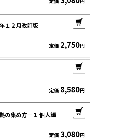
定価
円
４年１２月改訂版
2,750
定価
円
8,580
定価
円
拠の集め方―１ 個人編
3,080
定価
円