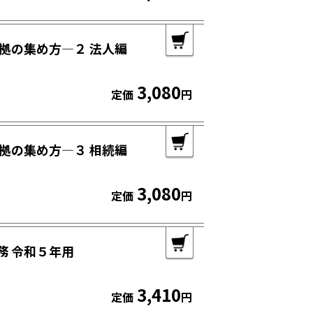
拠の集め方―２ 法人編
3,080
定価
円
拠の集め方―３ 相続編
3,080
定価
円
務 令和５年用
3,410
定価
円