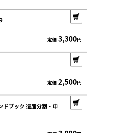
９
3,300
定価
円
2,500
定価
円
ンドブック 遺産分割・申
3,080