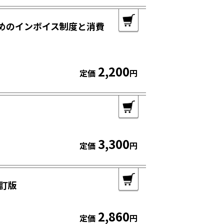
めのインボイス制度と消費
2,200
定価
円
3,300
定価
円
訂版
2,860
定価
円