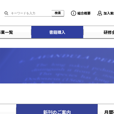
組合概要
加入案
事業一覧
書籍購入
研修
新刊のご案内
月間