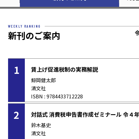
WEEKLY RANKING
新刊のご案内
1
賃上げ促進税制の実務解説
鯨岡健太郎
清文社
ISBN : 9784433712228
2
対話式 消費税申告書作成ゼミナール 令４
鈴木基史
清文社