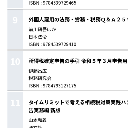
ISBN : 9784539729465
9
外国人雇用の法務・労務・税務Ｑ＆Ａ２５
前川研吾ほか
日本法令
ISBN : 9784539729410
10
所得税確定申告の手引 令和５年３月申告用
伊藤昌広
税務研究会
ISBN : 9784793127175
11
タイムリミットで考える相続税対策実践ハ
告実務編 新版
山本和義
清文社