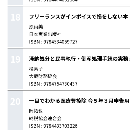
18
フリーランスがインボイスで損をしない本
原尚美
日本実業出版社
ISBN : 9784534059727
19
滞納処分と民事執行・倒産処理手続の実務 
橘素子
大蔵財務協会
ISBN : 9784754730437
20
一目でわかる医療費控除 令５年３月申告
岡拓也
納税協会連合会
ISBN : 9784433703226