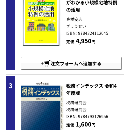
がわかる小規模宅地特例
の活用
高橋安志
ぎょうせい
ISBN : 9784324112045
4,950
定価
円
注文フォームへ追加する
3
税務インデックス 令和4
年度版
税務研究会
税務研究会
ISBN : 9784793126956
1,600
定価
円