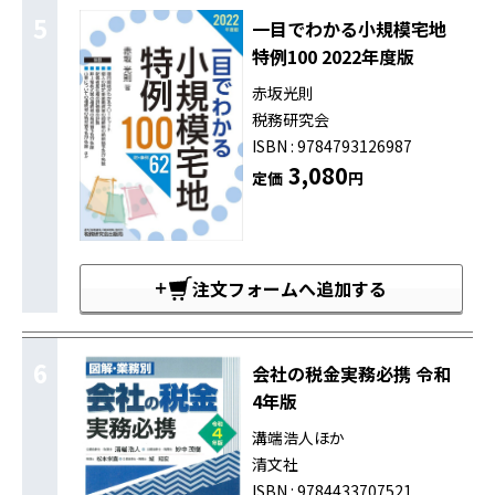
5
一目でわかる小規模宅地
特例100 2022年度版
赤坂光則
税務研究会
ISBN : 9784793126987
3,080
定価
円
注文フォームへ追加する
6
会社の税金実務必携 令和
4年版
溝端浩人ほか
清文社
ISBN : 9784433707521