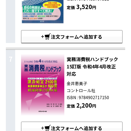
3,520
定価
円
注文フォームへ追加する
7
実務消費税ハンドブック
15訂版 令和4年4月改正
対応
金井恵美子
コントロール社
ISBN : 9784902717150
2,200
定価
円
注文フォームへ追加する