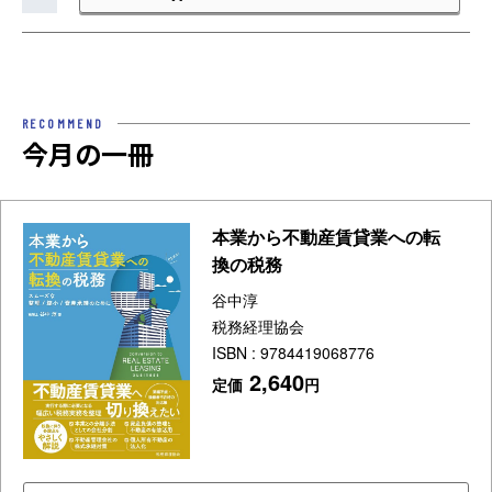
RECOMMEND
今月の一冊
本業から不動産賃貸業への転
換の税務
谷中淳
税務経理協会
ISBN : 9784419068776
2,640
定価
円