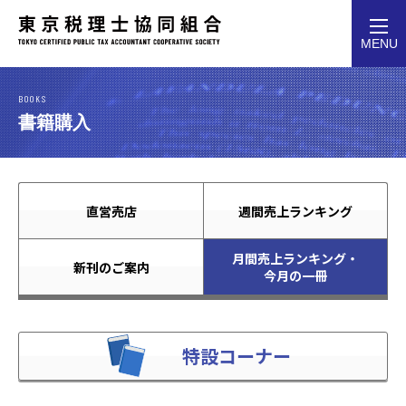
toggl
MENU
navig
BOOKS
書籍購入
直営売店
週間売上ランキング
月間売上ランキング・
新刊のご案内
今月の一冊
特設コーナー