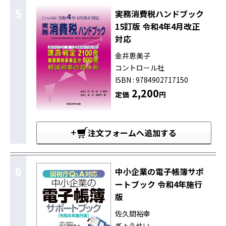
5
実務消費税ハンドブック
15訂版 令和4年4月改正
対応
金井恵美子
コントロール社
ISBN : 9784902717150
2,200
定価
円
注文フォームへ追加する
6
中小企業の電子帳簿サポ
ートブック 令和4年施行
版
佐久間裕幸
ぎょうせい