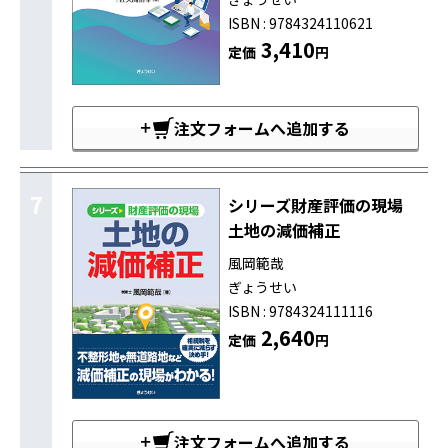
ISBN : 9784324110621
3,410
定価
円
注文フォームへ追加する
7
シリーズ財産評価の現場
土地の減価補正
風岡範哉
ぎょうせい
ISBN : 9784324111116
2,640
定価
円
注文フォームへ追加する