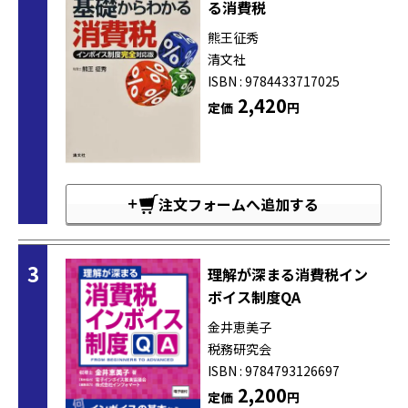
る消費税
熊王征秀
清文社
ISBN : 9784433717025
2,420
定価
円
注文フォームへ追加する
3
理解が深まる消費税イン
ボイス制度QA
金井恵美子
税務研究会
ISBN : 9784793126697
2,200
定価
円