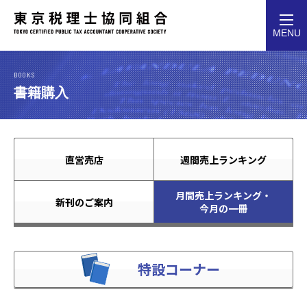
toggl
MENU
navig
BOOKS
書籍購入
直営売店
週間売上ランキング
月間売上ランキング・
新刊のご案内
今月の一冊
特設コーナー