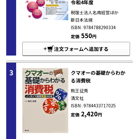
令和4年度
税理士法人名南経営ほか
新日本法規
ISBN : 9784788290334
550
定価
円
注文フォームへ追加する
3
クマオーの基礎からわか
る消費税
熊王征秀
清文社
ISBN : 9784433717025
2,420
定価
円