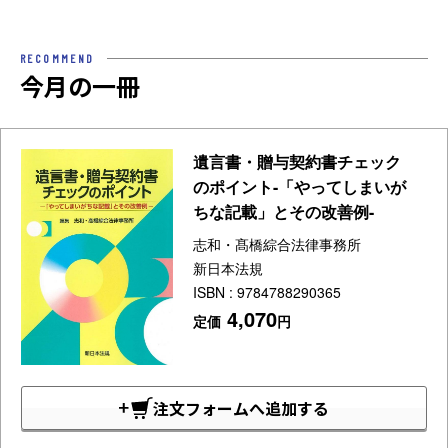
RECOMMEND
今月の一冊
遺言書・贈与契約書チェック
のポイント-「やってしまいが
ちな記載」とその改善例-
志和・髙橋綜合法律事務所
新日本法規
ISBN : 9784788290365
4,070
定価
円
注文フォームへ追加する