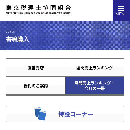
toggl
MENU
navig
BOOKS
書籍購入
直営売店
週間売上ランキング
月間売上ランキング・
新刊のご案内
今月の一冊
特設コーナー