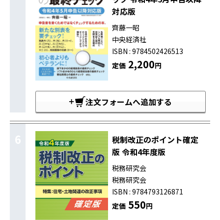
対応版
齊藤一昭
中央経済社
ISBN : 9784502426513
2,200
定価
円
注文フォームへ追加する
6
税制改正のポイント確定
版 令和4年度版
税務研究会
税務研究会
ISBN : 9784793126871
550
定価
円