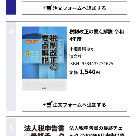
注文フォームへ追加する
4
税制改正の要点解説 令和
4年度
小畑良晴ほか
清文社
ISBN : 9784433731625
1,540
定価
円
注文フォームへ追加する
5
法人税申告書の最終チェ
ック 令和4年5月申告以降