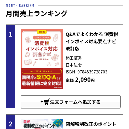
MONTH RANKING
月間売上ランキング
1
Q&Aでよくわかる 消費税
インボイス対応要点ナビ
改訂版
熊王征秀
日本法令
ISBN : 9784539728703
2,090
定価
円
注文フォームへ追加する
2
図解税制改正のポイント