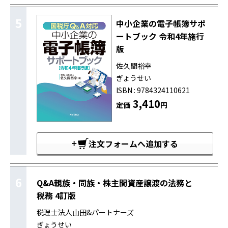
5
中小企業の電子帳簿サポ
ートブック 令和4年施行
版
佐久間裕幸
ぎょうせい
ISBN : 9784324110621
3,410
定価
円
注文フォームへ追加する
6
Q&A親族・同族・株主間資産譲渡の法務と
税務 4訂版
税理士法人山田&パートナーズ
ぎょうせい