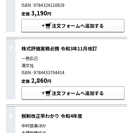
ISBN : 9784324110829
3,190
定価
円
注文フォームへ追加する
7
株式評価実務必携 令和3年11月改訂
一色広己
清文社
ISBN : 9784433704414
2,860
定価
円
注文フォームへ追加する
8
税制改正早わかり 令和4年度
中村慈美ほか
大蔵財務協会