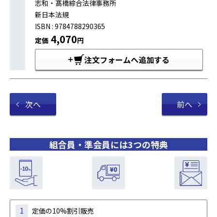
志和・髙橋綜合法律事務所
新日本法規
ISBN : 9784788290365
4,070
定価
円
注文フォームへ追加する
次へ
前へ
組合員・準会員には3つの特典
1
定価の10%割引販売