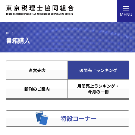
toggl
MENU
navig
BOOKS
書籍購入
直営売店
週間売上ランキング
月間売上ランキング・
新刊のご案内
今月の一冊
特設コーナー