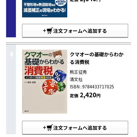
注文フォームへ追加する
4
クマオーの基礎からわか
る消費税
熊王征秀
清文社
ISBN : 9784433717025
2,420
定価
円
注文フォームへ追加する