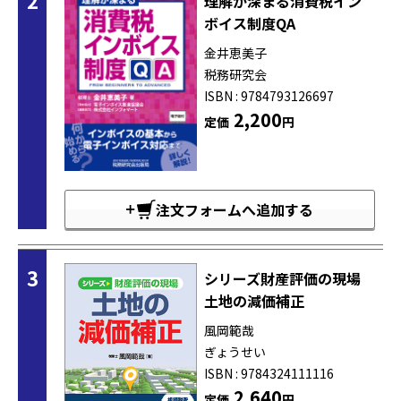
2
理解が深まる消費税イン
ボイス制度QA
金井恵美子
税務研究会
ISBN : 9784793126697
2,200
定価
円
注文フォームへ追加する
3
シリーズ財産評価の現場
土地の減価補正
風岡範哉
ぎょうせい
ISBN : 9784324111116
2,640
定価
円