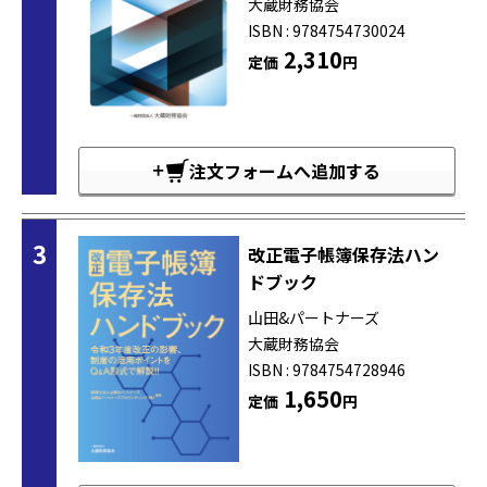
大蔵財務協会
ISBN : 9784754730024
2,310
定価
円
注文フォームへ追加する
3
改正電子帳簿保存法ハン
ドブック
山田&パートナーズ
大蔵財務協会
ISBN : 9784754728946
1,650
定価
円