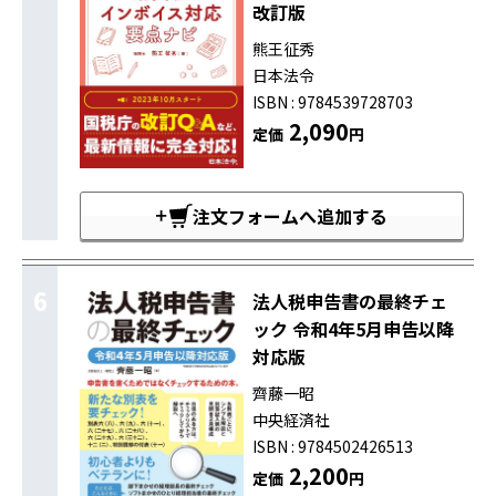
改訂版
熊王征秀
日本法令
ISBN : 9784539728703
2,090
定価
円
注文フォームへ追加する
6
法人税申告書の最終チェ
ック 令和4年5月申告以降
対応版
齊藤一昭
中央経済社
ISBN : 9784502426513
2,200
定価
円