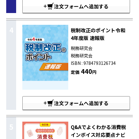
注文フォームへ追加する
4
税制改正のポイント令和
4年度版 速報版
税務研究会
税務研究会
ISBN : 9784793126734
440
定価
円
注文フォームへ追加する
5
Q&Aでよくわかる消費税
インボイス対応要点ナビ