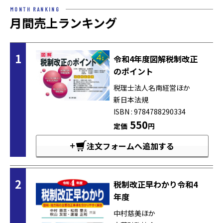
MONTH RANKING
月間売上ランキング
1
令和4年度図解税制改正
のポイント
税理士法人名南経営ほか
新日本法規
ISBN : 9784788290334
550
定価
円
注文フォームへ追加する
2
税制改正早わかり令和4
年度
中村慈美ほか