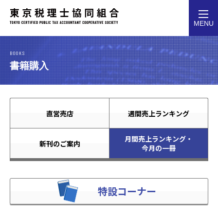
toggl
MENU
navig
BOOKS
書籍購入
直営売店
週間売上ランキング
月間売上ランキング・
新刊のご案内
今月の一冊
特設コーナー