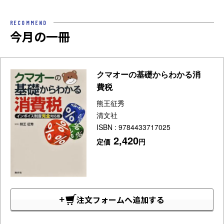
RECOMMEND
今月の一冊
クマオーの基礎からわかる消
費税
熊王征秀
清文社
ISBN : 9784433717025
2,420
定価
円
注文フォームへ追加する