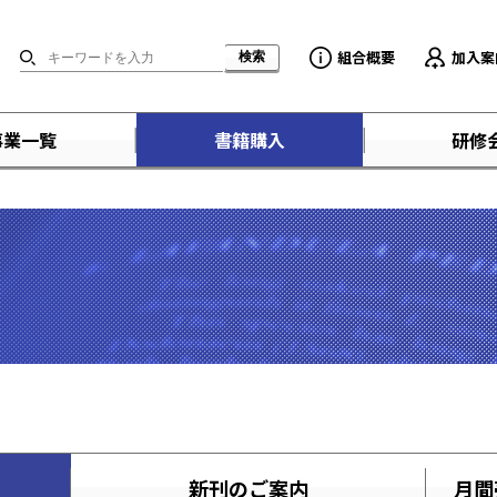
組合概要
加入案
事業一覧
書籍購入
研修
新刊のご案内
月間