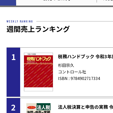
WEEKLY RANKING
週間売上ランキング
1
税務ハンドブック 令和3年
杉田宗久
コントロール社
ISBN : 9784902717334
2
法人税決算と申告の実務 令