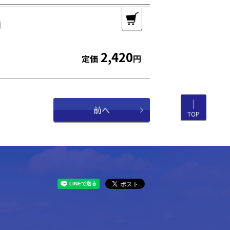
用
2,420
定価
円
前へ
TOP