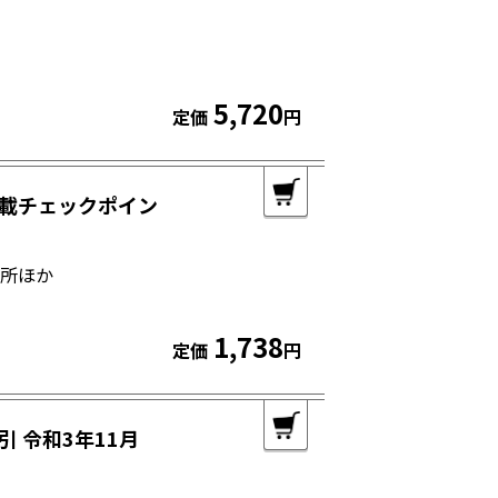
5,720
定価
円
載チェックポイン
務所ほか
1,738
定価
円
 令和3年11月