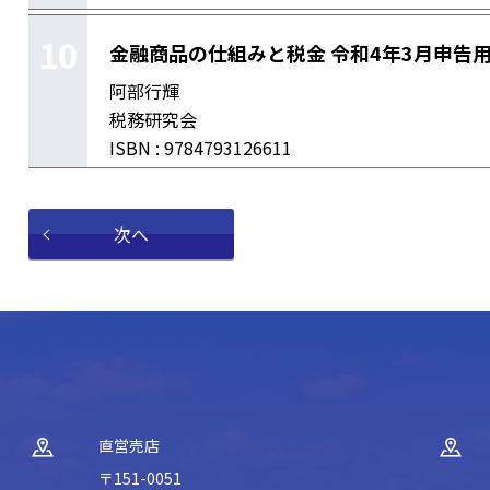
10
金融商品の仕組みと税金 令和4年3月申告
阿部行輝
税務研究会
ISBN : 9784793126611
次へ
直営売店
〒151-0051