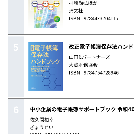
村崎尚弘ほか
清文社
ISBN : 9784433704117
5
改正電子帳簿保存法ハンド
山田&パートナーズ
大蔵財務協会
ISBN : 9784754728946
6
中小企業の電子帳簿サポートブック 令和4
佐久間裕幸
ぎょうせい