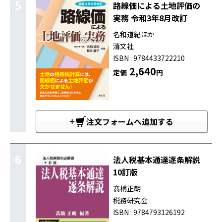
5
路線価による土地評価の
実務 令和3年8月改訂
名和道紀ほか
清文社
ISBN : 9784433722210
2,640
定価
円
注文フォームへ追加する
6
法人税基本通達逐条解説
10訂版
髙橋正朗
税務研究会
ISBN : 9784793126192