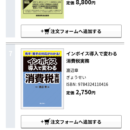
8,800
定価
円
注文フォームへ追加する
7
インボイス導入で変わる
消費税実務
渡辺章
ぎょうせい
ISBN : 9784324110416
2,750
定価
円
注文フォームへ追加する