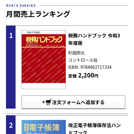
MONTH RANKING
月間売上ランキング
1
税務ハンドブック 令和3
年度版
杉田宗久
コントロール社
ISBN : 9784902717334
2,200
定価
円
注文フォームへ追加する
2
改正電子帳簿保存法ハン
ドブック