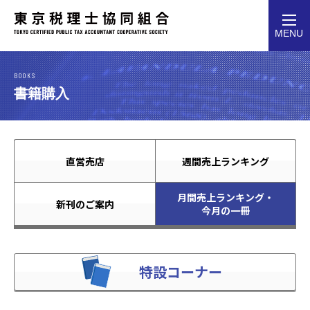
toggl
MENU
navig
BOOKS
書籍購入
直営売店
週間売上ランキング
月間売上ランキング・
新刊のご案内
今月の一冊
特設コーナー