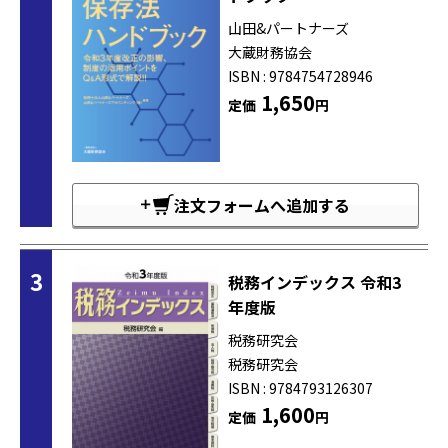
山田&パートナーズ
大蔵財務協会
ISBN : 9784754728946
1,650
定価
円
注文フォームへ追加する
3
税務インデックス 令和3
年度版
税務研究会
税務研究会
ISBN : 9784793126307
1,600
定価
円