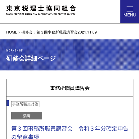
toggl
MENU
navig
HOME
>
研修会
>
第３回事務所職員講習会2021.11.09
WORKSHOP
研修会詳細ページ
事務所職員講習会
事務所職員対象
満席
第３回事務所職員講習会 令和３年分確定申告
の留意事項