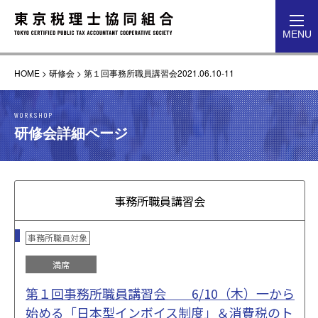
toggl
MENU
navig
HOME
>
研修会
>
第１回事務所職員講習会2021.06.10-11
WORKSHOP
研修会詳細ページ
事務所職員講習会
事務所職員対象
満席
第１回事務所職員講習会 6/10（木）一から
始める「日本型インボイス制度」＆消費税のト