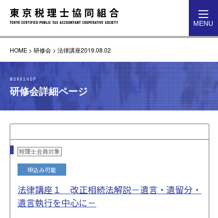
toggl
MENU
navig
HOME
>
研修会
>
法律講座2019.08.02
WORKSHOP
研修会詳細ページ
税理士会員対象
申込み可能
法律講座１ 改正相続法解説－遺言・遺留分・
遺言執行を中心に－