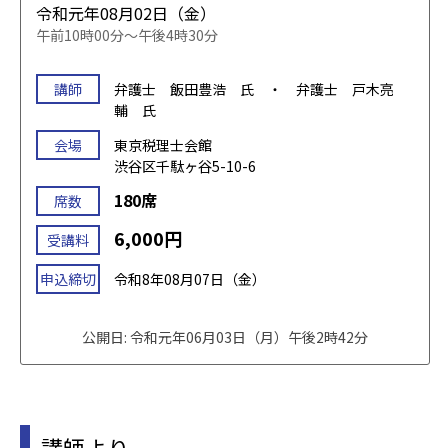
令和元年08月02日（金）
午前10時00分～午後4時30分
講師
弁護士 飯田豊浩 氏 ・ 弁護士 戸木亮
輔 氏
会場
東京税理士会館
渋谷区千駄ヶ谷5-10-6
180席
席数
6,000円
受講料
申込締切
令和8年08月07日（金）
公開日: 令和元年06月03日（月）午後2時42分
講師より