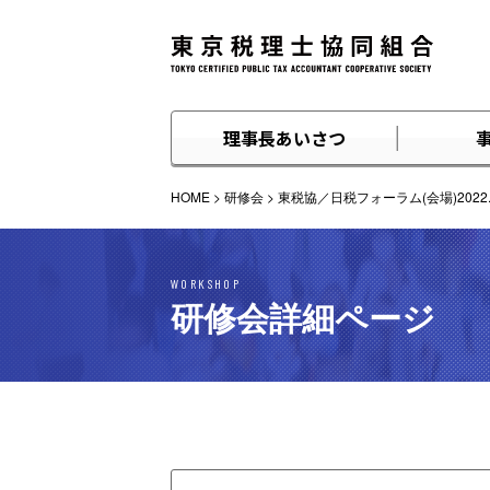
理事長あいさつ
HOME
>
研修会
>
東税協／日税フォーラム(会場)2022.0
WORKSHOP
研修会詳細ページ