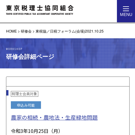
toggl
MENU
navig
HOME
>
研修会
>
東税協／日税フォーラム(会場)2021.10.25
WORKSHOP
研修会詳細ページ
税理士会員対象
申込み可能
農家の相続・農地法・生産緑地問題
令和3年10月25日（月）