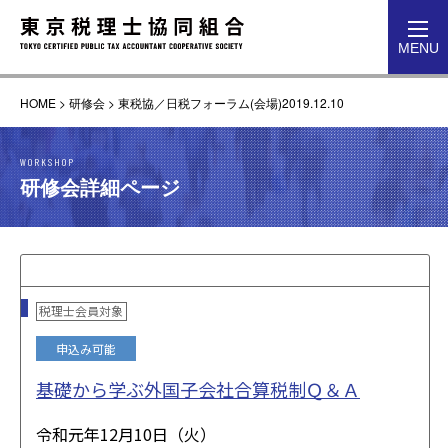
toggl
MENU
navig
HOME
>
研修会
>
東税協／日税フォーラム(会場)2019.12.10
WORKSHOP
研修会詳細ページ
税理士会員対象
申込み可能
基礎から学ぶ外国子会社合算税制Ｑ＆Ａ
令和元年12月10日（火）