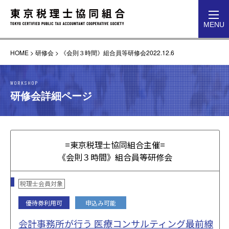
toggl
MENU
navig
HOME
>
研修会
>
《会則３時間》組合員等研修会2022.12.6
WORKSHOP
研修会詳細ページ
=東京税理士協同組合主催=
《会則３時間》組合員等研修会
税理士会員対象
優待券利用可
申込み可能
会計事務所が行う 医療コンサルティング最前線