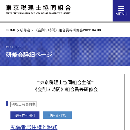
toggl
MENU
navig
HOME
>
研修会
>
《会則３時間》組合員等研修会2022.04.08
WORKSHOP
研修会詳細ページ
=東京税理士協同組合主催=
《会則３時間》組合員等研修会
税理士会員対象
優待券利用可
申込み可能
配偶者居住権と税務