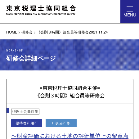
toggl
MENU
navig
HOME
>
研修会
>
《会則３時間》組合員等研修会2021.11.24
WORKSHOP
研修会詳細ページ
=東京税理士協同組合主催=
《会則３時間》組合員等研修会
税理士会員対象
優待券利用可
申込み可能
～財産評価における土地の評価単位上の留意点