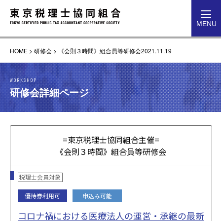
toggl
MENU
navig
HOME
>
研修会
>
《会則３時間》組合員等研修会2021.11.19
WORKSHOP
研修会詳細ページ
=東京税理士協同組合主催=
《会則３時間》組合員等研修会
税理士会員対象
優待券利用可
申込み可能
コロナ禍における医療法人の運営・承継の最新