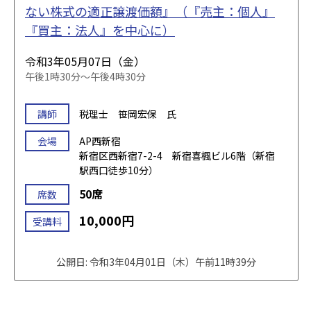
ない株式の適正譲渡価額』（『売主：個人』
『買主：法人』を中心に）
令和3年05月07日（金）
午後1時30分～午後4時30分
講師
税理士 笹岡宏保 氏
会場
AP西新宿
新宿区西新宿7-2-4 新宿喜楓ビル6階（新宿
駅西口徒歩10分）
50席
席数
10,000円
受講料
公開日: 令和3年04月01日（木）午前11時39分