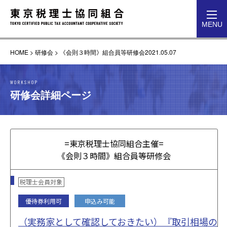
toggl
MENU
navig
HOME
>
研修会
>
《会則３時間》組合員等研修会2021.05.07
WORKSHOP
研修会詳細ページ
=東京税理士協同組合主催=
《会則３時間》組合員等研修会
税理士会員対象
優待券利用可
申込み可能
（実務家として確認しておきたい）『取引相場の