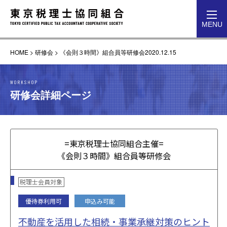
toggl
MENU
navig
HOME
>
研修会
>
《会則３時間》組合員等研修会2020.12.15
WORKSHOP
研修会詳細ページ
=東京税理士協同組合主催=
《会則３時間》組合員等研修会
税理士会員対象
優待券利用可
申込み可能
不動産を活用した相続・事業承継対策のヒント