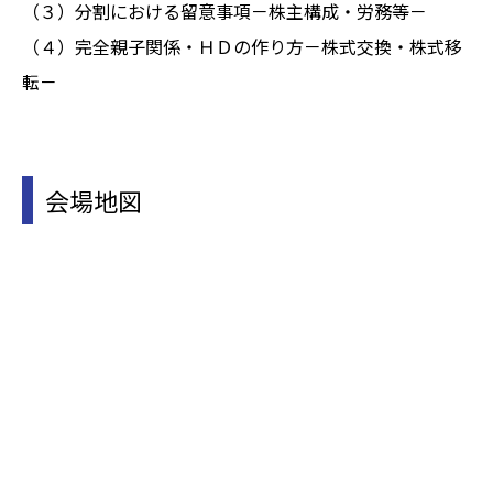
（３）分割における留意事項－株主構成・労務等－
（４）完全親子関係・ＨＤの作り方－株式交換・株式移
転－
会場地図