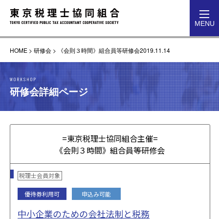
toggl
MENU
navig
HOME
>
研修会
>
《会則３時間》組合員等研修会2019.11.14
WORKSHOP
研修会詳細ページ
=東京税理士協同組合主催=
《会則３時間》組合員等研修会
税理士会員対象
優待券利用可
申込み可能
中小企業のための会社法制と税務