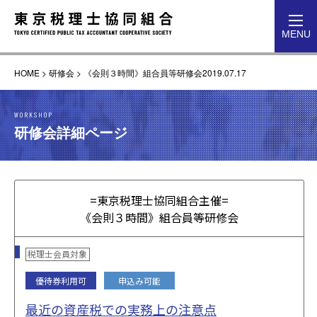
toggl
MENU
navig
HOME
>
研修会
>
《会則３時間》組合員等研修会2019.07.17
WORKSHOP
研修会詳細ページ
=東京税理士協同組合主催=
《会則３時間》組合員等研修会
税理士会員対象
優待券利用可
申込み可能
最近の資産税での実務上の注意点