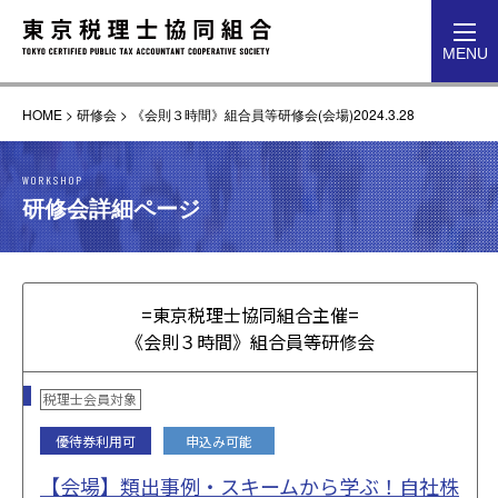
toggl
MENU
navig
HOME
>
研修会
>
《会則３時間》組合員等研修会(会場)2024.3.28
WORKSHOP
研修会詳細ページ
=東京税理士協同組合主催=
《会則３時間》組合員等研修会
税理士会員対象
優待券利用可
申込み可能
【会場】類出事例・スキームから学ぶ！自社株