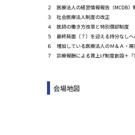
２ 医療法人の経営情報報告（MCDB）
３ 社会医療法人制度の改正
４ 医師の働き方改革と特別償却制度
５ 最終局面（？）を迎える持分なしへ
６ 増加している医療法人のＭ＆Ａ・廃
７ 診療報酬による賃上げ制度創設＋「
会場地図