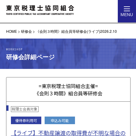
toggl
MENU
navig
HOME
>
研修会
>
《会則３時間》組合員等研修会(ライブ)2026.2.10
WORKSHOP
研修会詳細ページ
=東京税理士協同組合主催=
《会則３時間》組合員等研修会
税理士会員対象
優待券利用可
申込み可能
【ライブ】不動産譲渡の取得費が不明な場合の