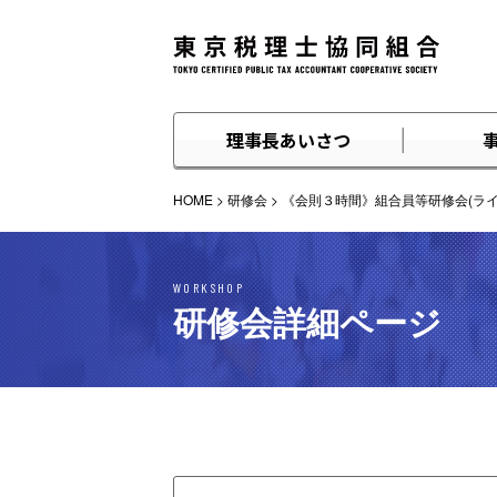
理事長あいさつ
HOME
>
研修会
>
《会則３時間》組合員等研修会(ライブ)2
WORKSHOP
研修会詳細ページ