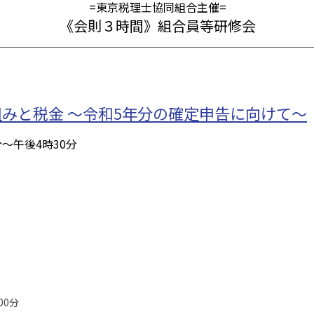
=東京税理士協同組合主催=
《会則３時間》組合員等研修会
みと税金 ～令和5年分の確定申告に向けて～
分～午後4時30分
00分