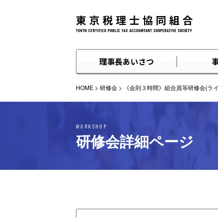
理事長あいさつ
HOME
>
研修会
>
《会則３時間》組合員等研修会(ライブ)2
WORKSHOP
研修会詳細ページ