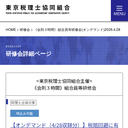
toggl
MENU
navig
HOME
>
研修会
>
《会則３時間》組合員等研修会(オンデマンド)2026.4.28
WORKSHOP
研修会詳細ページ
=東京税理士協同組合主催=
《会則３時間》組合員等研修会
税理士会員対象
申込み可能
【オンデマンド（4/28収録分）】税賠回避に有