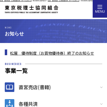
松屋 優待制度（お買物優待券）終了のお知らせ
"| 東京税理士協同組合">
松屋 優待制度（お買物優待券）終了のお知らせ
" | 東京税理士協同組合">
toggl
MENU
navig
NEWS
お知らせ
松屋 優待制度（お買物優待券）終了のお知らせ
BUSINESSES
事業一覧
直営売店(書籍)
各種共済