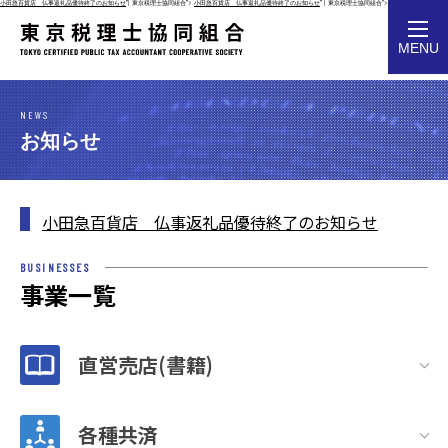
小田急百貨店 仏事返礼品優待終了のお知らせ
"| 東京税理士協同組合">
小田急百貨店 仏事返礼品優待終了のお知らせ
" | 東京税理士協同組合">
toggl
MENU
navig
NEWS
お知らせ
小田急百貨店 仏事返礼品優待終了のお知らせ
BUSINESSES
事業一覧
直営売店(書籍)
各種共済