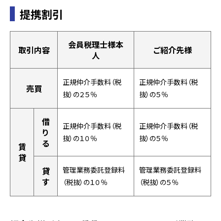
提携割引
会員税理士様本
取引内容
ご紹介先様
人
正規仲介手数料（税
正規仲介手数料（税
売買
抜）の２５％
抜）の５％
借
正規仲介手数料（税
正規仲介手数料（税
り
抜）の１０％
抜）の５％
る
賃
貸
貸
管理業務委託登録料
管理業務委託登録料
す
（税抜）の１０％
（税抜）の５％