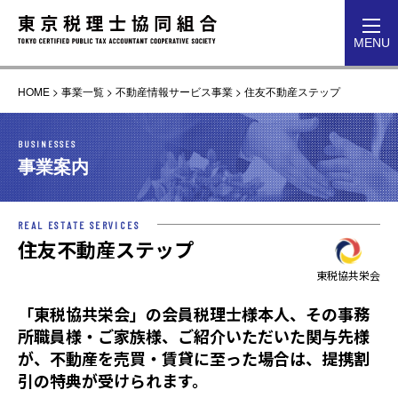
toggl
MENU
navig
HOME
>
事業一覧
>
不動産情報サービス事業
>
住友不動産ステップ
BUSINESSES
事業案内
REAL ESTATE SERVICES
住友不動産ステップ
東税協共栄会
「東税協共栄会」の会員税理士様本人、その事務
所職員様・ご家族様、ご紹介いただいた関与先様
が、不動産を売買・賃貸に至った場合は、提携割
引の特典が受けられます。