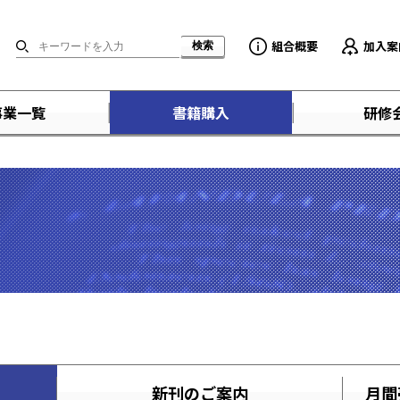
組合概要
加入案
事業一覧
書籍購入
研修
新刊のご案内
月間