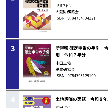
甲斐裕也
大蔵財務協会
ISBN : 9784754734121
3
所得税 確定申告の手引 
用 令和７年分
市田圭佑
税務研究会
ISBN : 9784793129100
4
土地評価の実務 令和８年
本田哲也