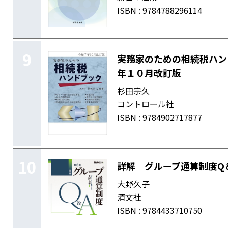
ISBN : 9784788296114
9
実務家のための相続税ハン
年１０月改訂版
杉田宗久
コントロール社
ISBN : 9784902717877
10
詳解 グループ通算制度
大野久子
清文社
ISBN : 9784433710750