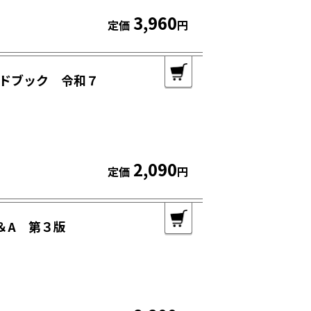
3,960
定価
円
ドブック 令和７
2,090
定価
円
Q＆A 第３版