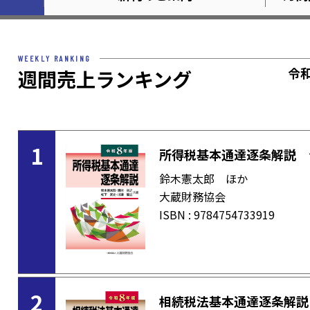
WEEKLY RANKING
令
週間売上ランキング
1
所得税基本通達逐条解説 
鈴木憲太郎 ほか
大蔵財務協会
ISBN : 9784754733919
2
相続税法基本通達逐条解説