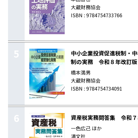
大蔵財務協会
ISBN : 9784754733766
5
中小企業投資促進税制・中
制の実務 令和８年改訂版
橋本満男
大蔵財務協会
ISBN : 9784754734091
6
資産税実務問答集 令和７
一色広己 ほか
清文社