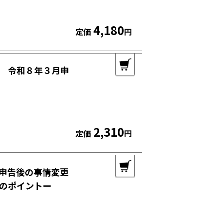
4,180
定価
円
 令和８年３月申
2,310
定価
円
申告後の事情変更
のポイントー