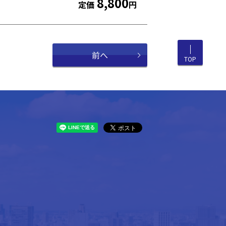
8,800
定価
円
前へ
TOP