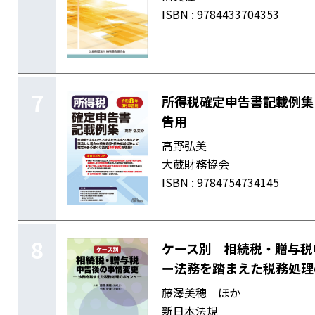
ISBN : 9784433704353
7
所得税確定申告書記載例集
告用
高野弘美
大蔵財務協会
ISBN : 9784754734145
8
ケース別 相続税・贈与税
ー法務を踏まえた税務処理
藤澤美穂 ほか
新日本法規