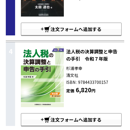
注文フォームへ追加する
4
法人税の決算調整と申告
の手引 令和７年版
杉浦孝幸
清文社
ISBN : 9784433700157
6,820
定価
円
注文フォームへ追加する