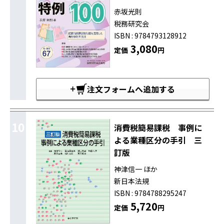
赤坂光則
税務研究会
ISBN : 9784793128912
3,080
定価
円
注文フォームへ追加する
10
消費税簡易課税 事例に
よる業種区分の手引 三
訂版
神津信一 ほか
新日本法規
ISBN : 9784788295247
5,720
定価
円