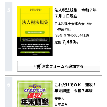
5
法人税法規集 令和７年
７月１日現在
日本税理士会連合会 ほか
中央経済社
ISBN : 9784502544118
7,480
定価
円
注文フォームへ追加する
6
これだけでＯＫ 速攻！
年末調整 令和７年版
安田大
日本法令