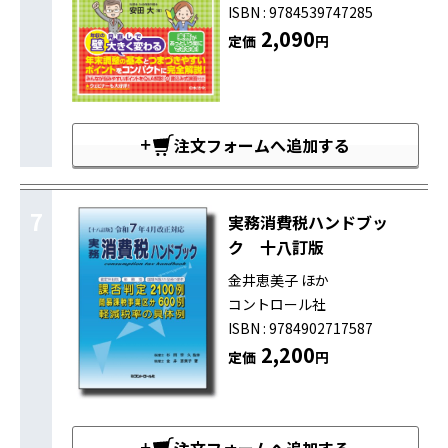
ISBN : 9784539747285
2,090
定価
円
注文フォームへ追加する
7
実務消費税ハンドブッ
ク 十八訂版
金井恵美子 ほか
コントロール社
ISBN : 9784902717587
2,200
定価
円