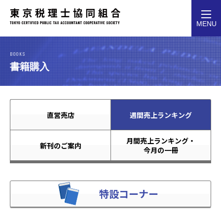
toggl
MENU
navig
BOOKS
書籍購入
直営売店
週間売上ランキング
月間売上ランキング・
新刊のご案内
今月の一冊
特設コーナー