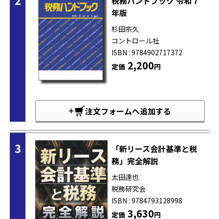
税務ハンドブック 令和７
年版
杉田宗久
コントロール社
ISBN : 9784902717372
2,200
定価
円
注文フォームへ追加する
3
「新リース会計基準と税
務」完全解説
太田達也
税務研究会
ISBN : 9784793128998
3,630
定価
円