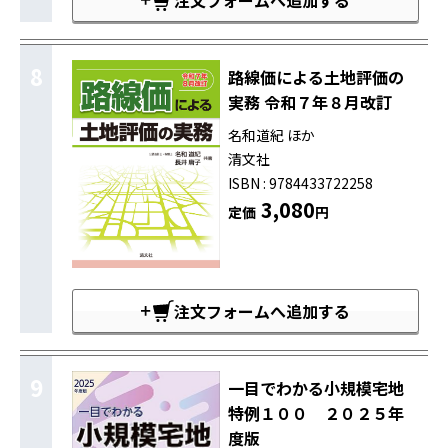
注文フォームへ追加する
8
路線価による土地評価の
実務 令和７年８月改訂
名和道紀 ほか
清文社
ISBN : 9784433722258
3,080
定価
円
注文フォームへ追加する
9
一目でわかる小規模宅地
特例１００ ２０２５年
度版