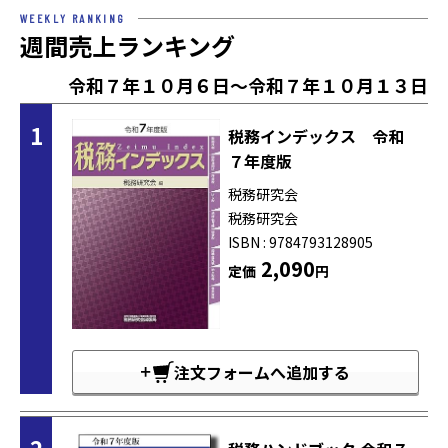
WEEKLY RANKING
週間売上ランキング
令和７年１０月６日～令和７年１０月１３日
1
税務インデックス 令和
７年度版
税務研究会
税務研究会
ISBN : 9784793128905
2,090
定価
円
注文フォームへ追加する
2