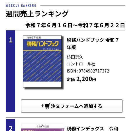
WEEKLY RANKING
週間売上ランキング
令和７年６月１６日～令和７年６月２２日
1
税務ハンドブック 令和７
年版
杉田宗久
コントロール社
ISBN : 9784902717372
2,200
定価
円
注文フォームへ追加する
2
税務インデックス 令和