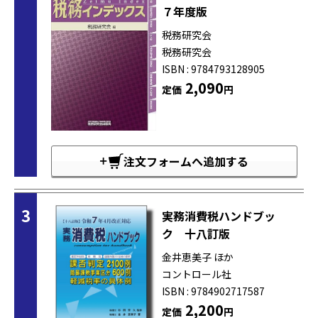
７年度版
税務研究会
税務研究会
ISBN : 9784793128905
2,090
定価
円
注文フォームへ追加する
3
実務消費税ハンドブッ
ク 十八訂版
金井恵美子 ほか
コントロール社
ISBN : 9784902717587
2,200
定価
円