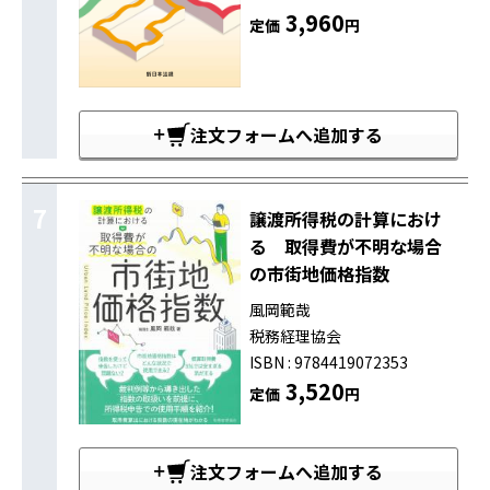
3,960
定価
円
注文フォームへ追加する
7
譲渡所得税の計算におけ
る 取得費が不明な場合
の市街地価格指数
風岡範哉
税務経理協会
ISBN : 9784419072353
3,520
定価
円
注文フォームへ追加する