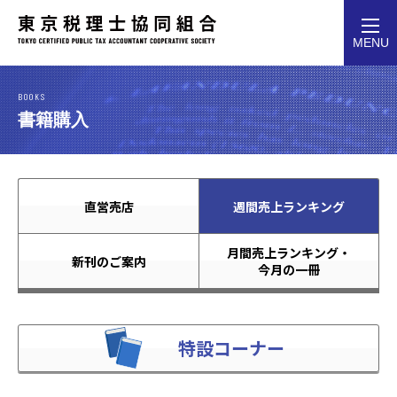
toggl
MENU
navig
BOOKS
書籍購入
直営売店
週間売上ランキング
月間売上ランキング・
新刊のご案内
今月の一冊
特設コーナー