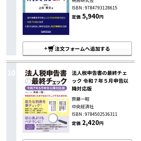
税務研究会
ISBN : 9784793128615
5,940
定価
円
注文フォームへ追加する
10
法人税申告書の最終チェ
ック 令和７年５月申告以
降対応版
齊藤一昭
中央経済社
ISBN : 9784502536311
2,420
定価
円