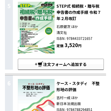
5
STEP式 相続税・贈与税
申告書の作成手順 令和７
年２月改訂
石原健次 ほか
清文社
ISBN : 9784433721657
3,520
定価
円
注文フォームへ追加する
6
ケース・スタディ 不整
形地の評価
吉村一成 ほか
新日本法規出版
ISBN : 9784788294851