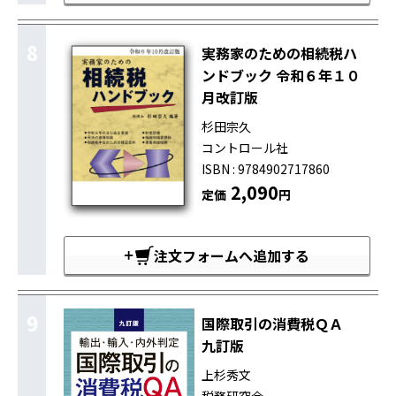
8
実務家のための相続税ハ
ンドブック 令和６年１０
月改訂版
杉田宗久
コントロール社
ISBN : 9784902717860
2,090
定価
円
注文フォームへ追加する
9
国際取引の消費税ＱＡ
九訂版
上杉秀文