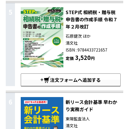
5
STEP式 相続税・贈与税
申告書の作成手順 令和７
年２月改訂
石原健次 ほか
清文社
ISBN : 9784433721657
3,520
定価
円
注文フォームへ追加する
6
新リース会計基準 早わか
り実務ガイド
東陽監査法人
清文社