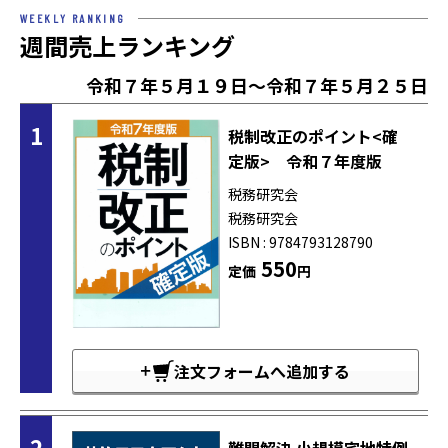
WEEKLY RANKING
週間売上ランキング
令和７年５月１９日～令和７年５月２５日
1
税制改正のポイント<確
定版> 令和７年度版
税務研究会
税務研究会
ISBN : 9784793128790
550
定価
円
注文フォームへ追加する
2
難問解決 小規模宅地特例