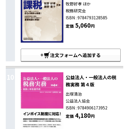
牧野好孝 ほか
税務研究会
ISBN : 9784793128585
5,060
定価
円
注文フォームへ追加する
10
公益法人・一般法人の税
務実務 第４版
出塚清治
公益法人協会
ISBN : 9784906173952
4,180
定価
円