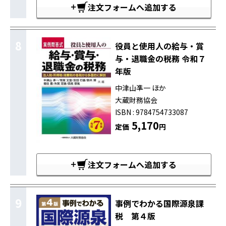
注文フォームへ追加する
8
役員と使用人の給与・賞
与・退職金の税務 令和７
年版
中津山凖一 ほか
大蔵財務協会
ISBN : 9784754733087
5,170
定価
円
注文フォームへ追加する
9
事例でわかる国際源泉課
税 第４版