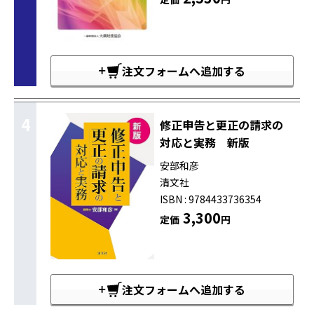
注文フォームへ追加する
4
修正申告と更正の請求の
対応と実務 新版
安部和彦
清文社
ISBN : 9784433736354
3,300
定価
円
注文フォームへ追加する