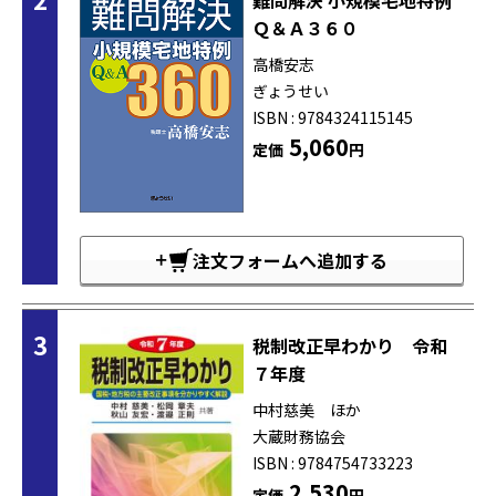
Ｑ＆Ａ３６０
高橋安志
ぎょうせい
ISBN : 9784324115145
5,060
定価
円
注文フォームへ追加する
3
税制改正早わかり 令和
７年度
中村慈美 ほか
大蔵財務協会
ISBN : 9784754733223
2,530
定価
円