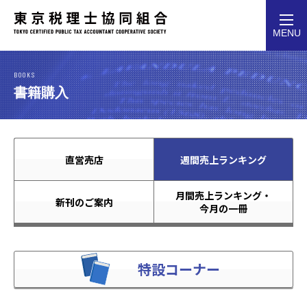
toggl
MENU
navig
BOOKS
書籍購入
直営売店
週間売上ランキング
月間売上ランキング・
新刊のご案内
今月の一冊
特設コーナー