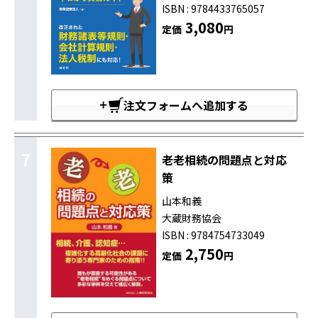
ISBN : 9784433765057
3,080
定価
円
注文フォームへ追加する
7
老老相続の問題点と対応
策
山本和義
大蔵財務協会
ISBN : 9784754733049
2,750
定価
円