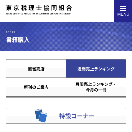
toggl
MENU
navig
BOOKS
書籍購入
直営売店
週間売上ランキング
月間売上ランキング・
新刊のご案内
今月の一冊
特設コーナー