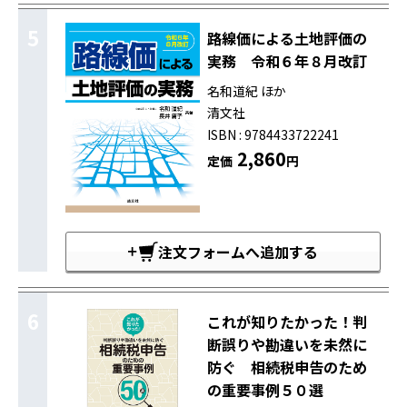
5
路線価による土地評価の
実務 令和６年８月改訂
名和道紀 ほか
清文社
ISBN : 9784433722241
2,860
定価
円
注文フォームへ追加する
6
これが知りたかった！判
断誤りや勘違いを未然に
防ぐ 相続税申告のため
の重要事例５０選