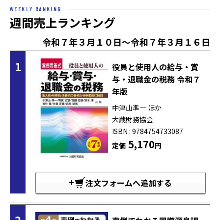
WEEKLY RANKING
週間売上ランキング
令和７年３月１０日～令和７年３月１６日
1
役員と使用人の給与・賞
与・退職金の税務 令和７
年版
中津山凖一 ほか
大蔵財務協会
ISBN : 9784754733087
5,170
定価
円
注文フォームへ追加する
2