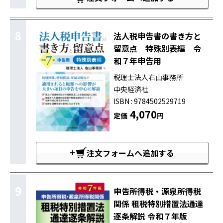
8
法人税申告書の書き方と
留意点 特殊別表編 令
和７年申告用
税理士法人右山事務所
中央経済社
ISBN : 9784502529719
4,070
定価
円
注文フォームへ追加する
9
申告所得税・源泉所得税
関係 租税特別措置法通達
逐条解説 令和７年版