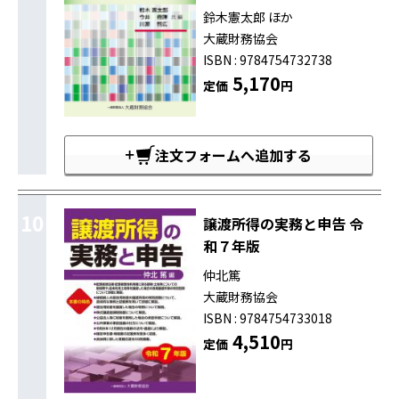
鈴木憲太郎 ほか
大蔵財務協会
ISBN : 9784754732738
5,170
定価
円
注文フォームへ追加する
10
譲渡所得の実務と申告 令
和７年版
仲北篤
大蔵財務協会
ISBN : 9784754733018
4,510
定価
円