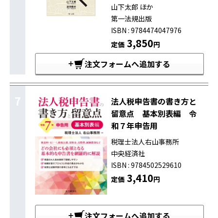
山下太郎 ほか
第一法規出版
ISBN : 9784474047976
3,850
定価
円
注文フォームへ追加する
7
法人税申告書の書き方と
留意点 基本別表編 令
和７年申告用
税理士法人右山事務所
中央経済社
ISBN : 9784502529610
3,410
定価
円
注文フォームへ追加する