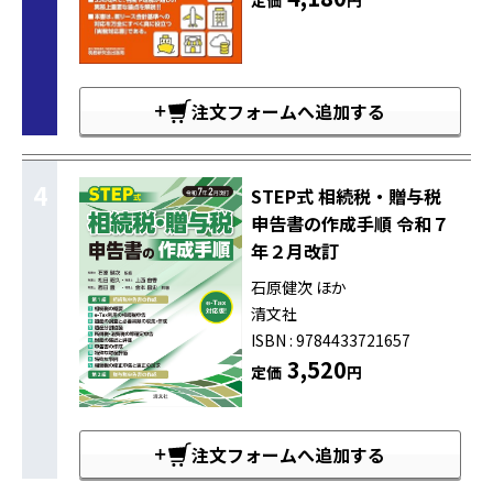
定価
円
注文フォームへ追加する
4
STEP式 相続税・贈与税
申告書の作成手順 令和７
年２月改訂
石原健次 ほか
清文社
ISBN : 9784433721657
3,520
定価
円
注文フォームへ追加する