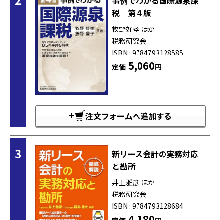
事例でわかる国際源泉課
税 第４版
牧野好孝 ほか
税務研究会
ISBN : 9784793128585
5,060
定価
円
注文フォームへ追加する
3
新リース会計の実務対応
と勘所
井上雅彦 ほか
税務研究会
ISBN : 9784793128684
4,180