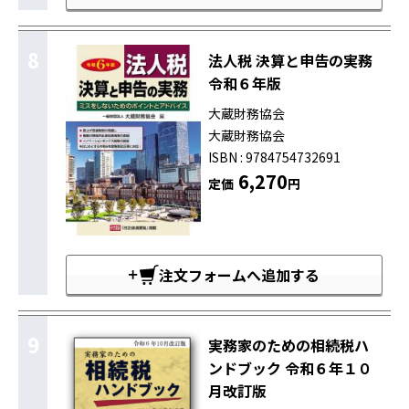
8
法人税 決算と申告の実務
令和６年版
大蔵財務協会
大蔵財務協会
ISBN : 9784754732691
6,270
定価
円
注文フォームへ追加する
9
実務家のための相続税ハ
ンドブック 令和６年１０
月改訂版