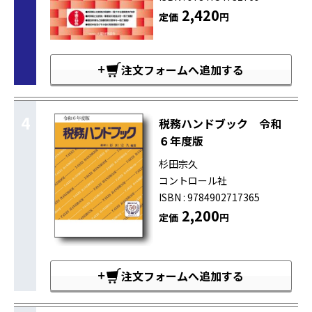
2,420
定価
円
注文フォームへ追加する
4
税務ハンドブック 令和
６年度版
杉田宗久
コントロール社
ISBN : 9784902717365
2,200
定価
円
注文フォームへ追加する