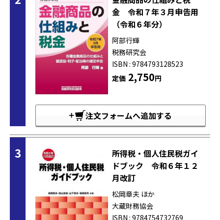
金 令和７年３月申告用
（令和６年分）
阿部行輝
税務研究会
ISBN : 9784793128523
2,750
定価
円
注文フォームへ追加する
3
所得税・個人住民税ガイ
ドブック 令和６年１２
月改訂
松岡章夫 ほか
大蔵財務協会
ISBN : 9784754732769