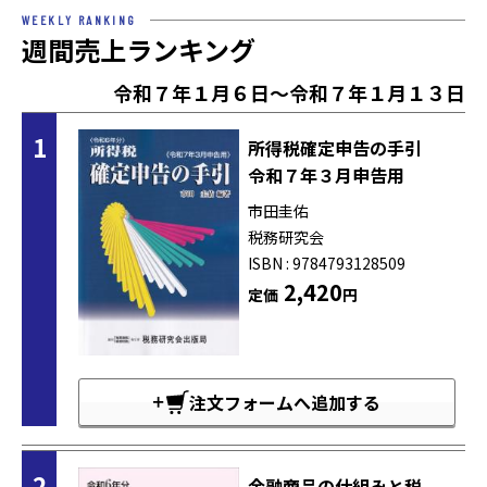
WEEKLY RANKING
週間売上ランキング
令和７年１月６日～令和７年１月１３日
1
所得税確定申告の手引
令和７年３月申告用
市田圭佑
税務研究会
ISBN : 9784793128509
2,420
定価
円
注文フォームへ追加する
2
金融商品の仕組みと税