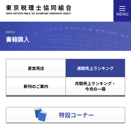
toggl
MENU
navig
BOOKS
書籍購入
直営売店
週間売上ランキング
月間売上ランキング・
新刊のご案内
今月の一冊
特設コーナー