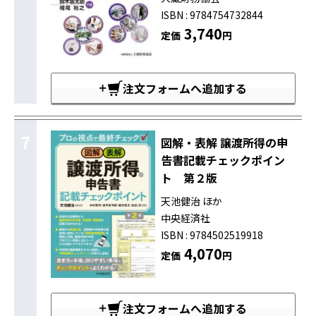
ISBN : 9784754732844
3,740
定価
円
注文フォームへ追加する
7
図解・表解 譲渡所得の申
告書記載チェックポイン
ト 第２版
天池健治 ほか
中央経済社
ISBN : 9784502519918
4,070
定価
円
注文フォームへ追加する