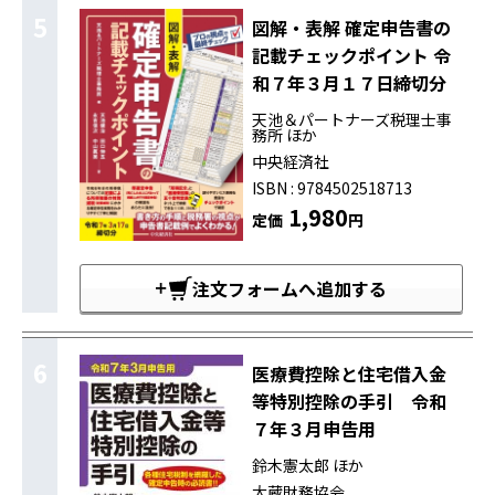
5
図解・表解 確定申告書の
記載チェックポイント 令
和７年３月１７日締切分
天池＆パートナーズ税理士事
務所 ほか
中央経済社
ISBN : 9784502518713
1,980
定価
円
注文フォームへ追加する
6
医療費控除と住宅借入金
等特別控除の手引 令和
７年３月申告用
鈴木憲太郎 ほか
大蔵財務協会