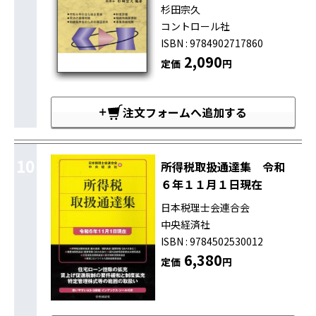
杉田宗久
コントロール社
ISBN : 9784902717860
2,090
定価
円
注文フォームへ追加する
10
所得税取扱通達集 令和
６年１１月１日現在
日本税理士会連合会
中央経済社
ISBN : 9784502530012
6,380
定価
円