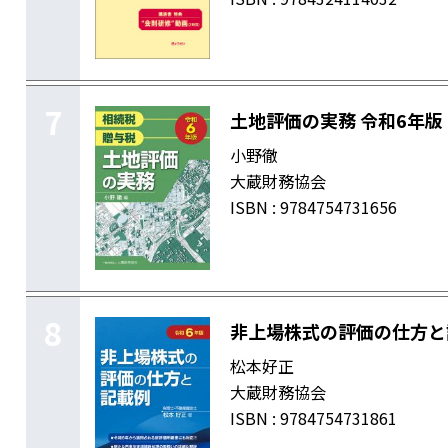
7
土地評価の実務 令和6年版
小野徹
大蔵財務協会
ISBN : 9784754731656
8
非上場株式の評価の仕方と
松本好正
大蔵財務協会
ISBN : 9784754731861