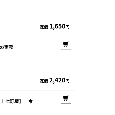
1,650
定価
円
の実務
2,420
定価
円
【十七訂版】 令