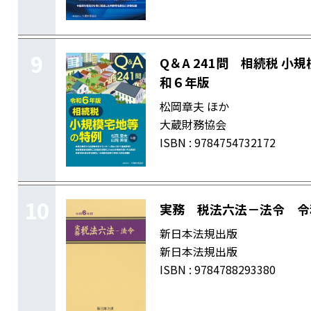
9
Q＆A 241問 相続税 小
和６年版
松岡章夫 ほか
大蔵財務協会
ISBN : 9784754732172
10
実務 税法六法－法令 令
新日本法規出版
新日本法規出版
ISBN : 9784788293380