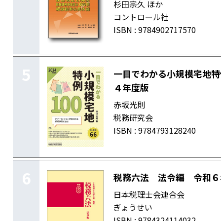
杉田宗久 ほか
コントロール社
ISBN : 9784902717570
5
一目でわかる小規模宅地特
４年度版
赤坂光則
税務研究会
ISBN : 9784793128240
6
税務六法 法令編 令和６
日本税理士会連合会
ぎょうせい
ISBN : 9784324114032