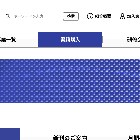
組合概要
加入案
事業一覧
書籍購入
研修
新刊のご案内
月間