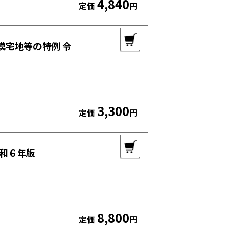
4,840
定価
円
規模宅地等の特例 令
3,300
定価
円
和６年版
8,800
定価
円