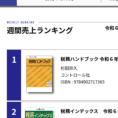
WEEKLY RANKING
令和
週間売上ランキング
1
税務ハンドブック 令和６
杉田宗久
コントロール社
ISBN : 9784902717365
2
税務インデックス 令和６