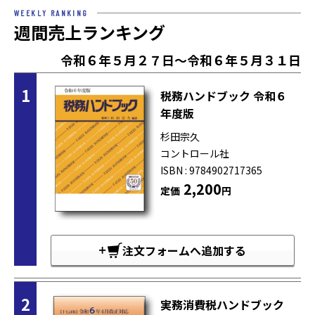
WEEKLY RANKING
週間売上ランキング
令和６年５月２７日～令和６年５月３１日
1
税務ハンドブック 令和６
年度版
杉田宗久
コントロール社
ISBN : 9784902717365
2,200
定価
円
注文フォームへ追加する
2
実務消費税ハンドブック