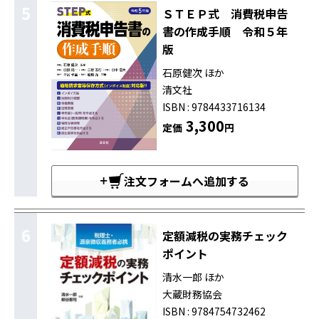
5
ＳＴＥＰ式 消費税申告
書の作成手順 令和５年
版
石原健次 ほか
清文社
ISBN : 9784433716134
3,300
定価
円
注文フォームへ追加する
6
定額減税の実務チェック
ポイント
清水一郎 ほか
大蔵財務協会
ISBN : 9784754732462