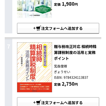
1,980
定価
円
注文フォームへ追加する
7
贈与税改正対応 相続時精
算課税制度の活用と実務
ポイント
宮森俊樹
ぎょうせい
ISBN : 9784324113837
2,750
定価
円
注文フォームへ追加する