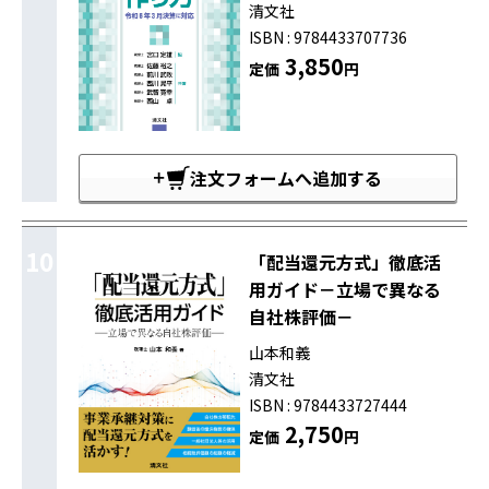
清文社
ISBN : 9784433707736
3,850
定価
円
注文フォームへ追加する
10
「配当還元方式」徹底活
用ガイド－立場で異なる
自社株評価－
山本和義
清文社
ISBN : 9784433727444
2,750
定価
円