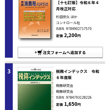
【十七訂版】令和６年４
月改正対応
杉田宗久 ほか
コントロール社
ISBN : 9784902717570
2,200
定価
円
注文フォームへ追加する
3
税務インデックス 令和
６年度版
税務研究会
税務研究会
ISBN : 9784793128226
1,650
定価
円