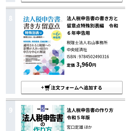
8
法人税申告書の書き方と
留意点特殊別表編 令和
６年申告用
税理士法人右山事務所
中央経済社
ISBN : 9784502490316
3,960
定価
円
注文フォームへ追加する
9
法人税申告書の作り方
令和５年版
宮口定雄 ほか