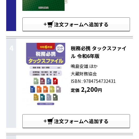
注文フォームへ追加する
4
税務必携 タックスファイ
ル 令和6年版
鳴島安雄 ほか
大蔵財務協会
ISBN : 9784754732431
2,200
定価
円
注文フォームへ追加する