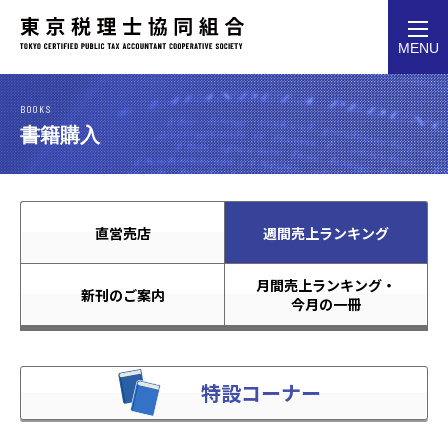
toggl
MENU
navig
BOOKS
書籍購入
直営売店
週間売上ランキング
月間売上ランキング・
新刊のご案内
今月の一冊
特設コーナー