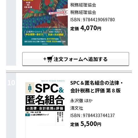
税務経理協会
税務経理協会
ISBN : 9784419069780
4,070
定価
円
注文フォームへ追加する
10
SPC＆匿名組合の法律・
会計税務と評価 第８版
永沢徹 ほか
清文社
ISBN : 9784433744137
5,500
定価
円