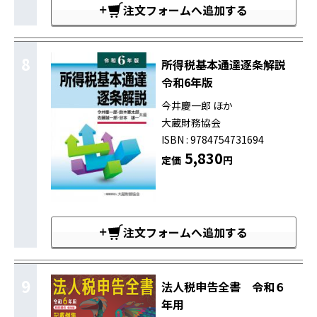
注文フォームへ追加する
8
所得税基本通達逐条解説
令和6年版
今井慶一郎 ほか
大蔵財務協会
ISBN : 9784754731694
5,830
定価
円
注文フォームへ追加する
9
法人税申告全書 令和６
年用