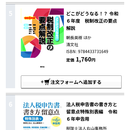
5
どこがどうなる！？ 令和
６年度 税制改正の要点
解説
朝長英樹 ほか
清文社
ISBN : 9784433731649
1,760
定価
円
注文フォームへ追加する
6
法人税申告書の書き方と
留意点特殊別表編 令和
６年申告用
税理士法人右山事務所