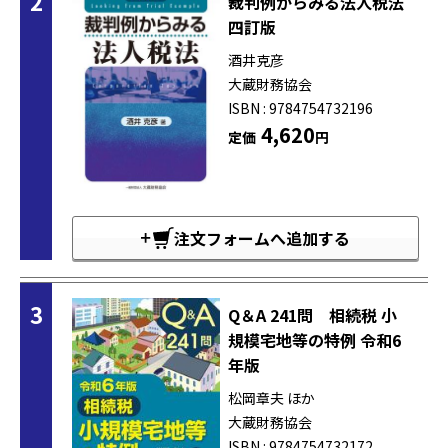
2
裁判例からみる法人税法
四訂版
酒井克彦
大蔵財務協会
ISBN : 9784754732196
4,620
定価
円
注文フォームへ追加する
3
Q＆A 241問 相続税 小
規模宅地等の特例 令和6
年版
松岡章夫 ほか
大蔵財務協会
ISBN : 9784754732172