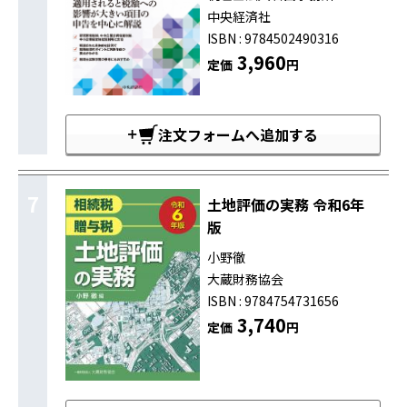
中央経済社
ISBN : 9784502490316
3,960
定価
円
注文フォームへ追加する
7
土地評価の実務 令和6年
版
小野徹
大蔵財務協会
ISBN : 9784754731656
3,740
定価
円