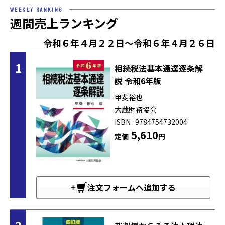
WEEKLY RANKING
週間売上ランキング
令和６年４月２２日～令和６年４月２６日
1
相続税法基本通達逐条解
説 令和6年版
甲斐裕也
大蔵財務協会
ISBN : 9784754732004
5,610
定価
円
注文フォームへ追加する