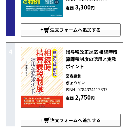
3,300
定価
円
注文フォームへ追加する
4
贈与税改正対応 相続時精
算課税制度の活用と実務
ポイント
宮森俊樹
ぎょうせい
ISBN : 9784324113837
2,750
定価
円
注文フォームへ追加する